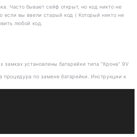
а. Часто бывает сейф открыт, но код никто не
ко если вы ввели старый код ( Который никто не
овить любой код.
их замках установлены батарейки типа "Крона" 9V
а процедура по замене батарейки. Инструкции к