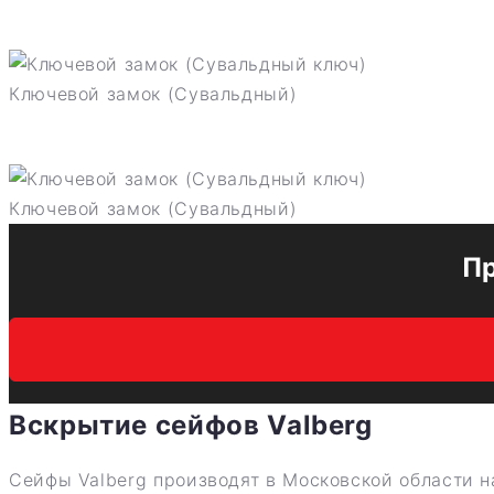
Ключевой замок (Сувальдный)
Ключевой замок (Сувальдный)
П
Вскрытие сейфов Valberg
Сейфы Valberg производят в Московской области н