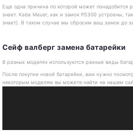
Еще одна причина по которой может понадобится ре
знает. Kaba Mauer, как и замок PS300 устроены, т
знает). В таком случае мы сбросим ваш замок до з
Сейф валберг замена батарейки
В разных моделях используются разные виды батаре
После покупки новой батарейки, вам нужно посмот
некоторым моделям вы можете найти на нашем сай