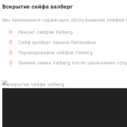
Вскрытие сейфа валберг
Мы занимаемся сервисным обслуживание сейфов V
Ремонт сейфов Valberg
Сейф валберг замена батарейки
Перекодировка сейфов Valberg
Замена замка Valberg после увольнения сот