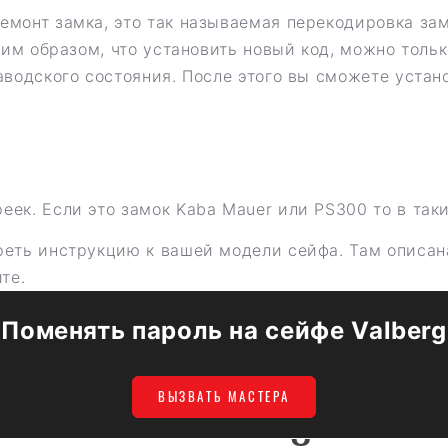
монт замка, это так называемая перекодировка замк
аким образом, что установить новый код, можно толь
аводского состояния. После этого вы сможете устан
ек. Если это замок Kaba Mauer или PS300 то в так
реть инструкцию к вашей модели сейфа. Там описан
те.
Поменять пароль на сейфе Valberg
ВЫЗВАТЬ МАСТЕРА