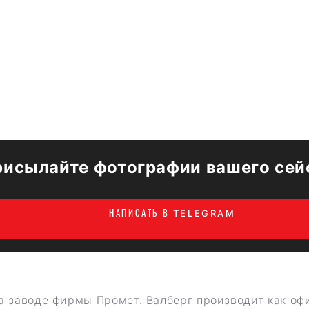
рисылайте фотографии вашего сей
НАПИСАТЬ В TELEGRAM
а заводе фирмы Промет. Валберг производит как оф